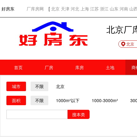
欢迎访问好房东！
网站首页
好房东
厂库房网
[
北京
天津
河北
上海
江苏
浙江
山东
河南
山
北京厂
北京
首页
厂房
库房
土地
商
城市
不限
北京
面积
不限
1000m²以下
1000-3000m²
30
搜本类