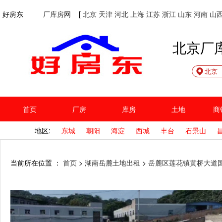
欢迎访问好房东！
网站首页
好房东
厂库房网
[
北京
天津
河北
上海
江苏
浙江
山东
河南
山
北京厂
北京
首页
厂房
库房
土地
商
地区:
东城
朝阳
海淀
西城
丰台
石景山
当前所在位置 ：
首页
>
湖南岳麓土地出租
>
岳麓区莲花镇黄桥大道