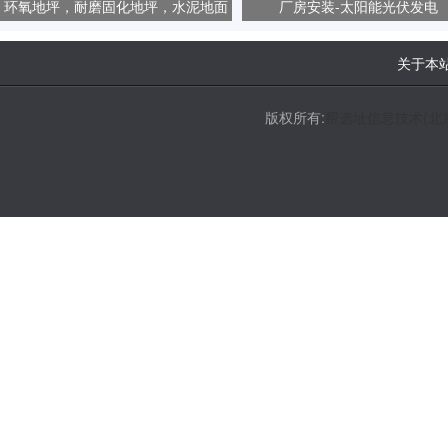
环氧地坪，耐磨固化地坪，水泥地面
厂房安装-太阳能光伏发电
起砂、起尘问题
关于本
版权所有:
帮选址信息技术(北