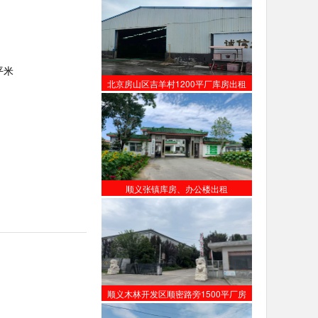
平米
北京房山区吉羊村1200平厂库房出租
顺义张镇库房、办公楼出租
顺义木林开发区顺密路旁1500平厂房
【出租】