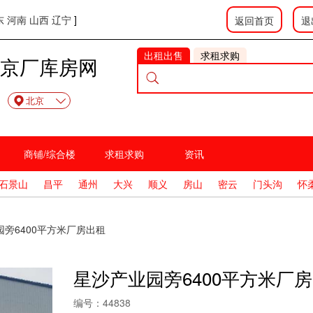
东
河南
山西
辽宁
]
返回首页
退
出租出售
求租求购
京厂库房网
北京
商铺/综合楼
求租求购
资讯
石景山
昌平
通州
大兴
顺义
房山
密云
门头沟
怀
旁6400平方米厂房出租
星沙产业园旁6400平方米厂
编号：
44838