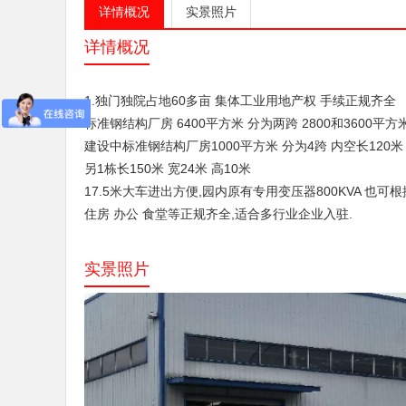
详情概况
实景照片
详情概况
1.独门独院占地60多亩 集体
工业用地
产权 手续正规齐全
标准
钢结构
厂房 6400平方米 分为两跨 2800和3600平
建设中标准钢结构厂房1000平方米 分为4跨 内空长120米 
另1栋长150米 宽24米 高10米
17.5米大车进出方便,园内原有专用变压器800KVA 也可
住房 办公 食堂等正规齐全,适合多行业企业入驻.
实景照片