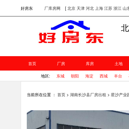
欢迎访问好房东！
网站首页
好房东
厂库房网
[
北京
天津
河北
上海
江苏
浙江
山
北
首页
厂房
库房
土地
地区:
东城
朝阳
海淀
西城
丰台
当前所在位置 ：
首页
>
湖南长沙县厂房出租
>
星沙产业园