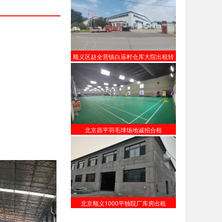
顺义区赵全营镇白庙村仓库大院出租转
让
北京昌平羽毛球场地诚招合租
北京顺义1000平独院厂库房出租