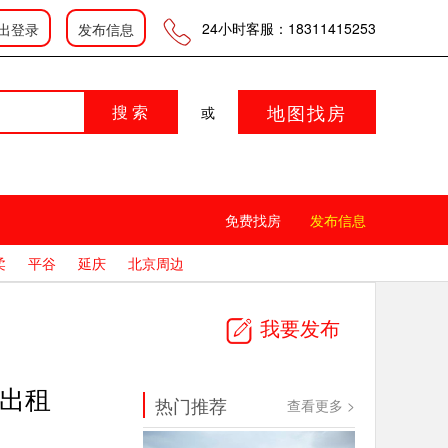
登录
|
|
会员中心
发布信息
24小时客服：18311415253
出登录
发布信息
地图找房
搜 索
或
免费找房
发布信息
柔
平谷
延庆
北京周边
我要发布
房出租
热门推荐
查看更多 >