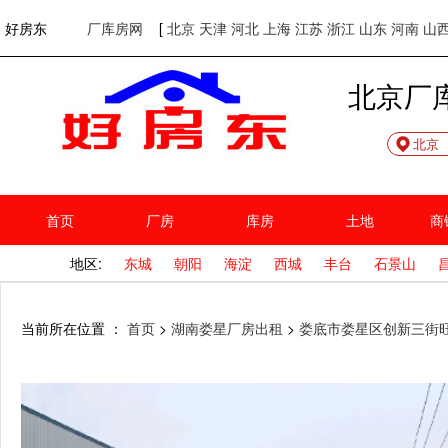
欢迎访问好房东！
网站首页
好房东
厂库房网
[
北京
天津
河北
上海
江苏
浙江
山东
河南
山
北京厂
北京
首页
厂房
库房
土地
商
地区:
东城
朝阳
海淀
西城
丰台
石景山
当前所在位置 ：
首页
>
湖南娄星厂房出租
>
娄底市娄星区创新三街