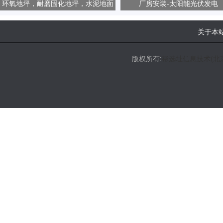
环氧地坪，耐磨固化地坪，水泥地面
厂房安装-太阳能光伏发电
起砂、起尘问题
关于本
版权所有:
帮选址信息技术(北