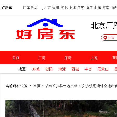
欢迎访问好房东！
网站首页
好房东
厂库房网
[
北京
天津
河北
上海
江苏
浙江
山东
河南
山
北京厂
北京
首页
厂房
库房
土地
商
地区:
东城
朝阳
海淀
西城
丰台
石景山
当前所在位置 ：
首页
>
湖南长沙县土地出租
>
安沙镇毛塘铺空地出