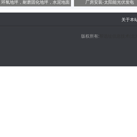
环氧地坪，耐磨固化地坪，水泥地面
厂房安装-太阳能光伏发电
起砂、起尘问题
关于本
版权所有:
帮选址信息技术(北