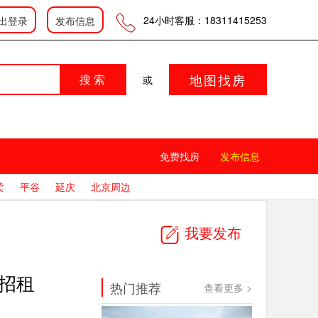
登录
|
|
会员中心
发布信息
24小时客服：18311415253
出登录
发布信息
地图找房
搜 索
或
免费找房
发布信息
柔
平谷
延庆
北京周边
我要发布
招租
热门推荐
查看更多 >