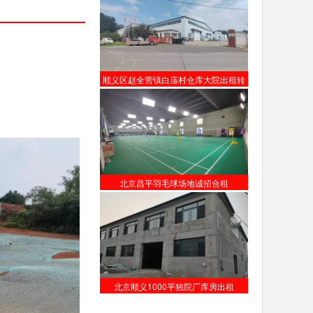
顺义区赵全营镇白庙村仓库大院出租转
让
北京昌平羽毛球场地诚招合租
北京顺义1000平独院厂库房出租