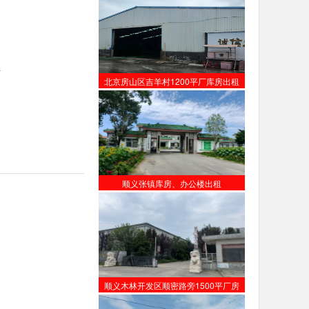
年
北京房山区吉羊村1200平厂库房出租
顺义张镇库房、办公楼出租
顺义木林开发区顺密路旁1500平厂房
【出租】