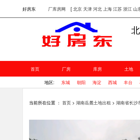
欢迎访问好房东！
网站首页
好房东
厂库房网
[
北京
天津
河北
上海
江苏
浙江
山
北
首页
厂房
库房
土地
地区:
东城
朝阳
海淀
西城
丰台
当前所在位置 ：
首页
>
湖南岳麓土地出租
>
湖南省长沙