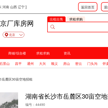
东
河南
山西
辽宁
]
返回首页
退
出租出售
求租求购
京厂库房网
北京
商铺/综合楼
求租求购
资讯
石景山
昌平
通州
大兴
顺义
房山
密云
门头沟
怀
市岳麓区30亩空地招租
湖南省长沙市岳麓区30亩空地
编号：
44490